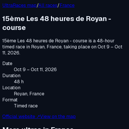
UltraRaces map
/
All races
/
France
15ème Les 48 heures de Royan -
course
15ème Les 48 heures de Royan - course
is a
48-hour
timed race
in
Royan, France
, taking place on
Oct 9 – Oct
11, 2026
.
Date
Oct 9 – Oct 11, 2026
Duration
48 h
Location
Royan, France
Format
Timed race
Official website ↗
View on the map