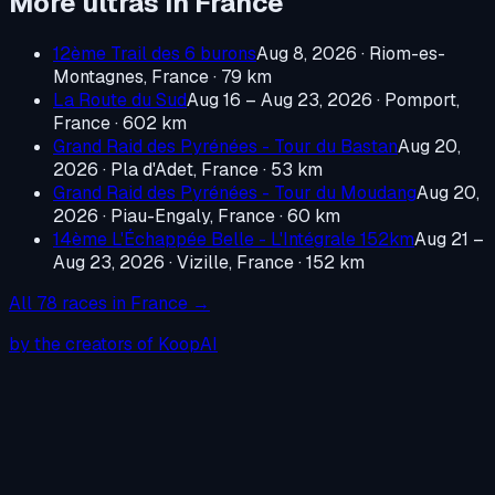
More ultras in
France
12ème Trail des 6 burons
Aug 8, 2026
·
Riom-es-
Montagnes, France
· 79 km
La Route du Sud
Aug 16 – Aug 23, 2026
·
Pomport,
France
· 602 km
Grand Raid des Pyrénées - Tour du Bastan
Aug 20,
2026
·
Pla d'Adet, France
· 53 km
Grand Raid des Pyrénées - Tour du Moudang
Aug 20,
2026
·
Piau-Engaly, France
· 60 km
14ème L'Échappée Belle - L'Intégrale 152km
Aug 21 –
Aug 23, 2026
·
Vizille, France
· 152 km
All
78
races in
France
→
by the creators of KoopAI